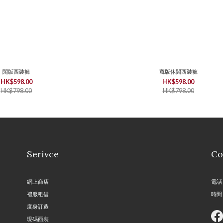
闊版西裝褲
寬版休閒西裝褲
HK$598.00
HK$598.00
HK$798.00
HK$798.00
Serivce
Co
網上商店
電話 
禮服租借
時間 
度身訂造
現碼西裝