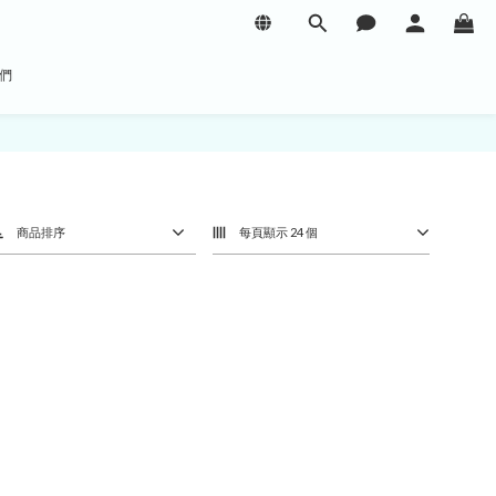
們
商品排序
每頁顯示 24 個