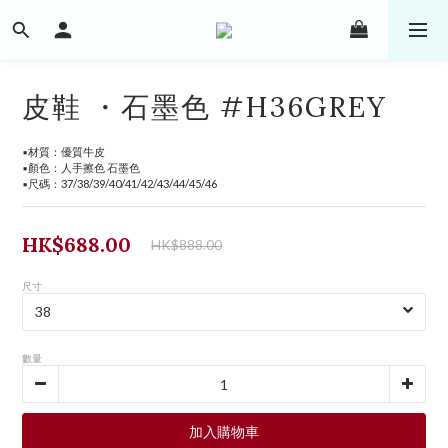
皮鞋 ・石墨色 #H36GREY
▪️材質：優質牛皮
▪️顏色：人手擦色 石墨色
▪️尺碼：37/38/39/40/41/42/43/44/45/46
HK$688.00
HK$888.00
尺寸
數量
加入購物車